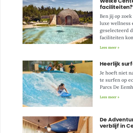
Welke Cente
faciliteiten?
Ben jij op zoe
luxe wellness 
geselecteerd d
faciliteiten ko
Lees meer »
Heerlijk sur
Je hoeft niet n
te surfen op e
Parcs De Eemho
Lees meer »
De Adventur
verblijf in 