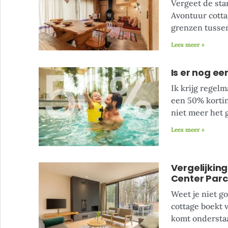
Vergeet de sta
Avontuur cotta
grenzen tussen
Lees meer »
Is er nog e
Ik krijg regelm
een 50% kortin
niet meer het g
Lees meer »
Vergelijkin
Center Parc
Weet je niet g
cottage boekt v
komt onderstaa